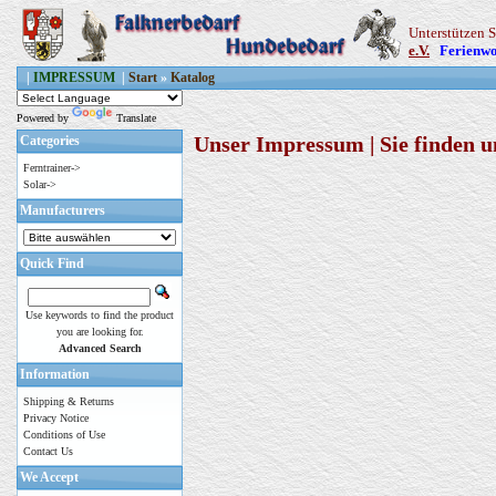
Unterstützen S
e.V.
Ferienwo
|
IMPRESSUM
|
Start
»
Katalog
Powered by
Translate
Unser Impressum | Sie finden u
Categories
Ferntrainer->
Solar->
Manufacturers
Quick Find
Use keywords to find the product
you are looking for.
Advanced Search
Information
Shipping & Returns
Privacy Notice
Conditions of Use
Contact Us
We Accept