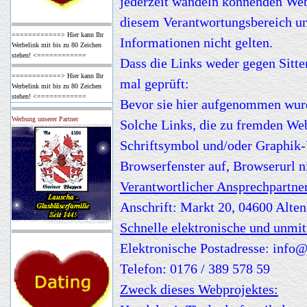
jederzeit wandeln könnenden Web-
diesem Verantwortungsbereich un
============> Hier kann Ihr
Informationen nicht gelten.
Werbelink mit bis zu 80 Zeichen
stehen! <============
Dass die Links weder gegen Sitte
============> Hier kann Ihr
mal geprüft:
Werbelink mit bis zu 80 Zeichen
stehen! <============
Bevor sie hier aufgenommen wur
Werbung unserer Partner
Solche Links, die zu fremden Web
Schriftsymbol und/oder Graphik-
Browserfenster auf, Browserurl n
Verantwortlicher Ansprechpartne
Anschrift: Markt 20, 04600 Alte
Schnelle elektronische und unmi
Elektronische Postadresse: info
Telefon: 0176 / 389 578 59
Zweck dieses Webprojektes: